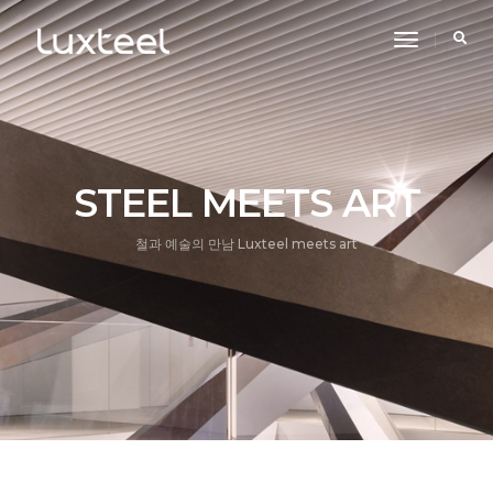
toggle
navigatio
STEEL MEETS ART
철과 예술의 만남 Luxteel meets art