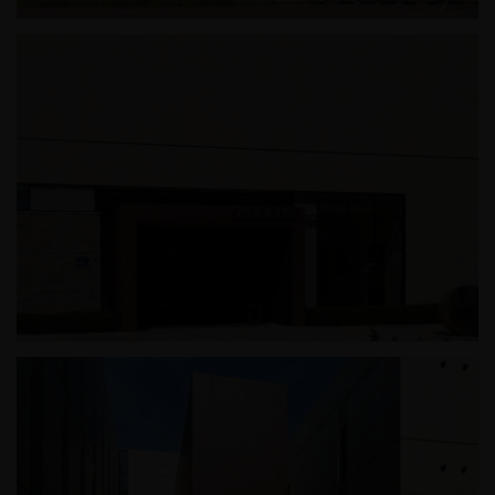
정왕동 근린생활시설
광릉추모공원