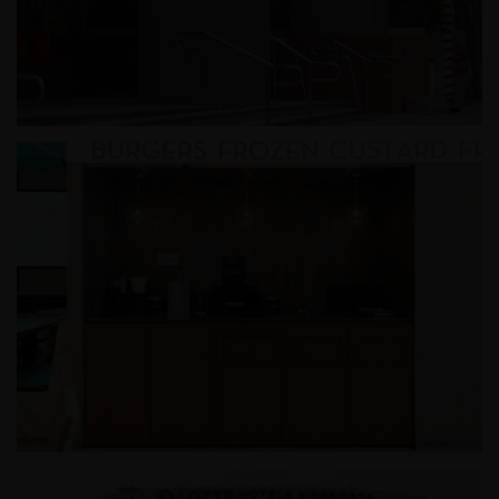
미쏘 홍대와이즈파크점