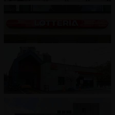
하남 창우배드민턴장
롯데리아 부산역점
진해덕산동우체국