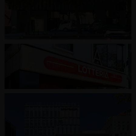
성내동 근린생활시설
롯데리아 문정로데오점