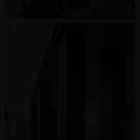
신림동 조인트힐병원