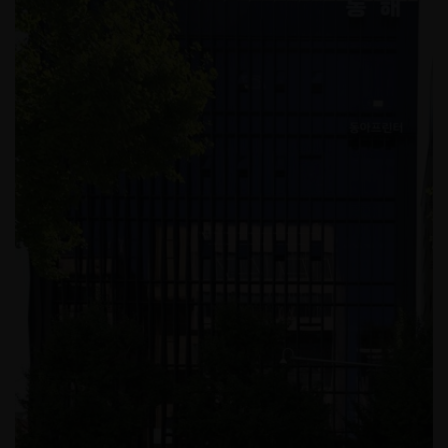
페럼CC 스파룸 인테리어