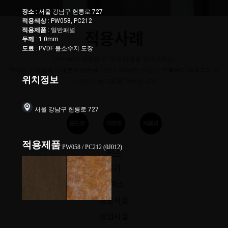
장소
: 서울 강남구 헌릉로 727
적용색상
: PW058, PC212
적용제품
: 일반패널
적용사례
두께
: 1.0mm
도료
: PVDF 불소수지 도장
Luxteel이 적용된 더 많은 사례를 만나보세요.
뛰어난 가공성과 다채로운 패턴을 가진 Luxteel은 다양한 건축물에 적용되어 유
위치정보
니크한 아름다움을 구현합니다.
서울 강남구 헌릉로 727
적용제품
PW058 / PC212 (0J012)
ALL
주거
오피스
공공시설
상업시설