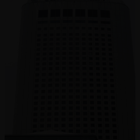
쉐이크쉑 목동점