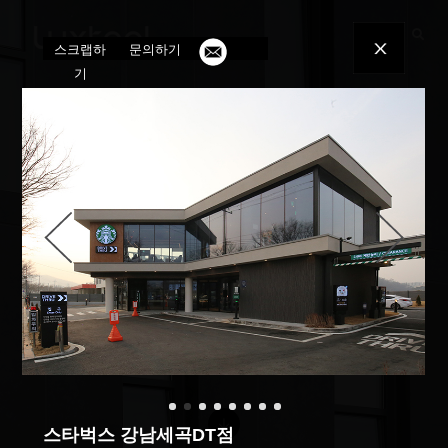
toggle
스크랩하
문의하기
navigatio
기
스타벅스 강남세곡DT점