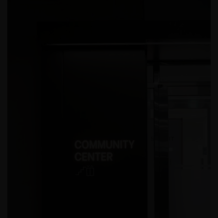
2025 서울도시건축비엔날레_휴머나이즈 월