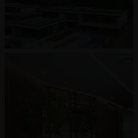
칠암사계
춘천 프리미엄 빌리지