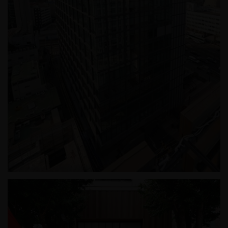
삼양라운드스퀘어