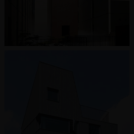
광릉추모공원 '기억의 방'