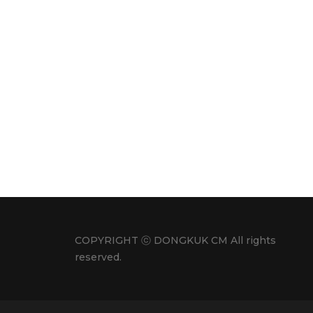
COPYRIGHT ⓒ DONGKUK CM All rights
reserved.