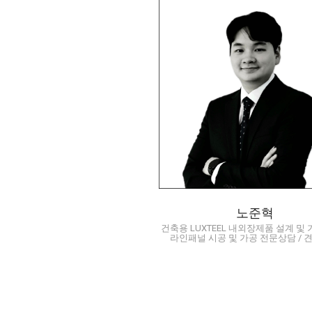
건축용 Luxteel 내외장제
계 및 가격상담 / 라인패널
공 및 가공 전문상담 / 견
의
junhyeok.noh@dongkuk.c
02-2222-0265
010-6359-5650
Q/A
노준혁
건축용 LUXTEEL 내외장제품 설계 및 
라인패널 시공 및 가공 전문상담 / 