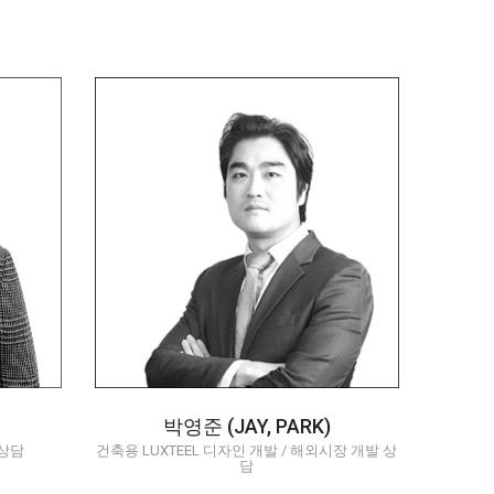
 가
건축용 Luxteel 디자인 개발 /
해외시장 개발 상담
com
youngjoon.park@dongkuk.com
02-2222-0351
010-9191-7375
Q/A
박영준 (JAY, PARK)
격상담
건축용 LUXTEEL 디자인 개발 / 해외시장 개발 상
담