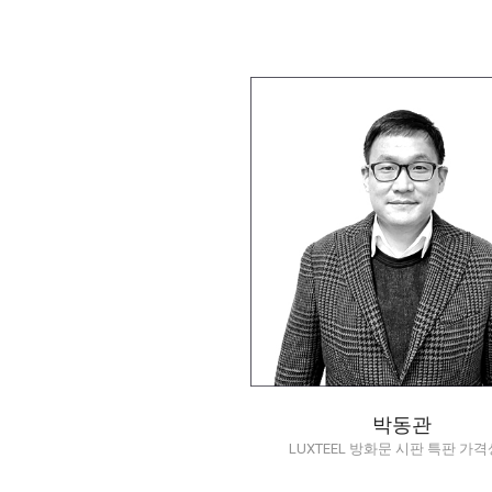
Luxteel 방화문 시판 특판
격상담
dongkwan.park@dongkuk.
02-2222-0139
010-4817-0790
Q/A
박동관
LUXTEEL 방화문 시판 특판 가