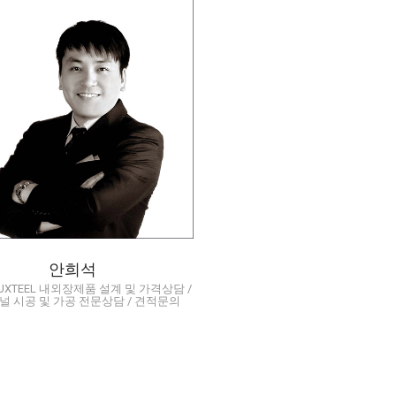
용 Luxteel 내외장제품 설
 및 가격상담 / 라인패널 시
 및 가공 전문상담 / 견적문
의
heesuk.an@dongkuk.com
02-2222-0300
010-8845-9655
Q/A
안희석
UXTEEL 내외장제품 설계 및 가격상담 /
널 시공 및 가공 전문상담 / 견적문의