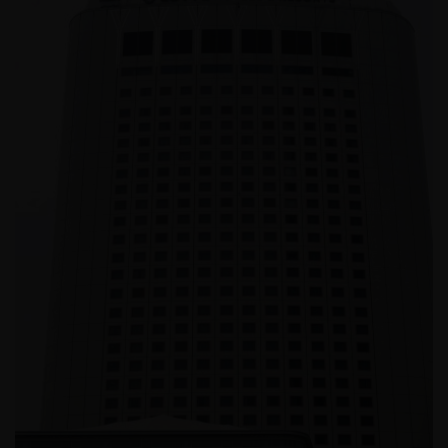
쉐이크쉑 목동점