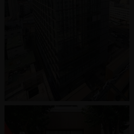
삼양라운드스퀘어