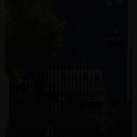
페럼CC 스파룸 인테리어