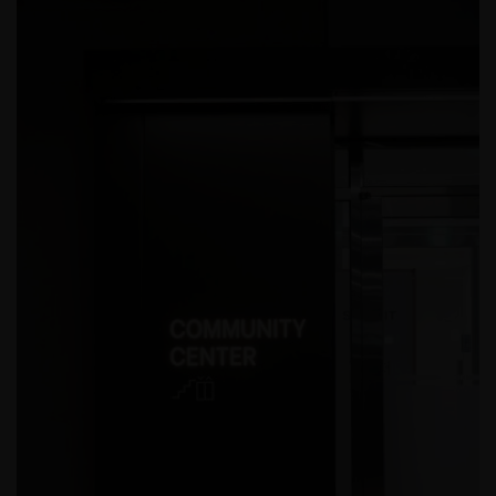
2025 서울도시건축비엔날레_휴머나이즈 월