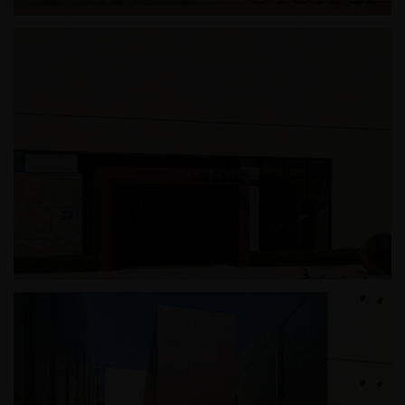
정왕동 근린생활시설
광릉추모공원