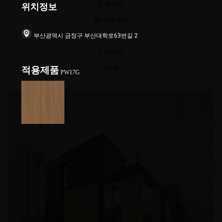
인테리어
위치정보
엘레베이터
부산광역시 금정구 부산대학로63번길 2
공장
스타벅스
NEW
적용제품
PW17G