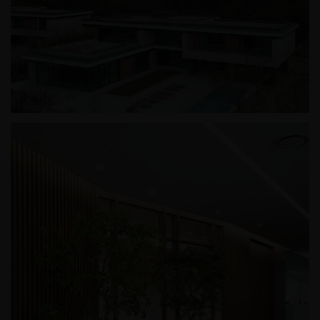
칠암사계
춘천 프리미엄 빌리지