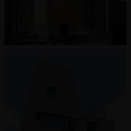
광릉추모공원 '기억의 방'