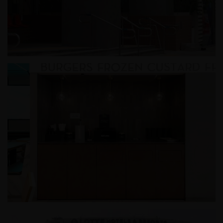
미쏘 홍대와이즈파크점