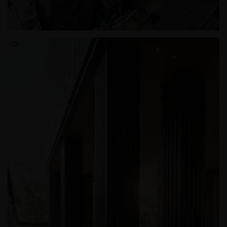
신림동 조인트힐병원