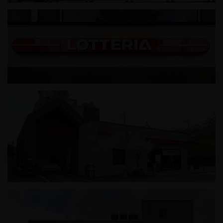
하남 창우배드민턴장
롯데리아 부산역점
진해덕산동우체국