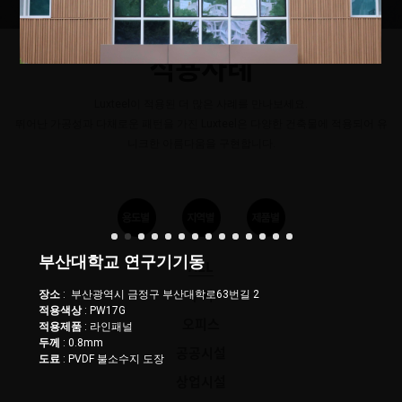
적용사례
Luxteel이 적용된 더 많은 사례를 만나보세요.
뛰어난 가공성과 다채로운 패턴을 가진 Luxteel은 다양한 건축물에 적용되어 유
니크한 아름다움을 구현합니다.
부산대학교 연구기기동
ALL
장소
: 부산광역시 금정구 부산대학로63번길 2
주거
적용색상
: PW17G
오피스
적용제품
: 라인패널
두께
: 0.8mm
공공시설
도료
: PVDF 불소수지 도장
상업시설