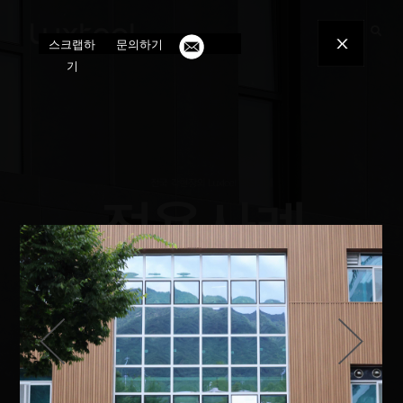
toggle
스크랩하
문의하기
navigatio
기