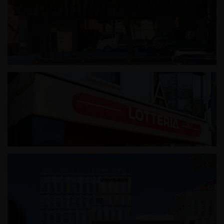
성내동 근린생활시설
롯데리아 문정로데오점