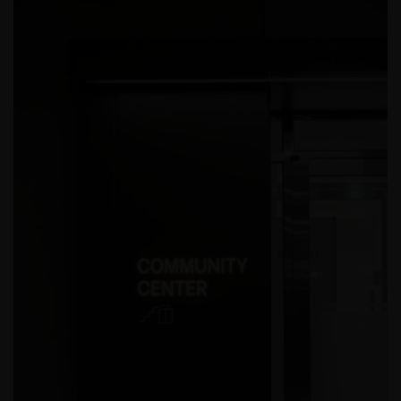
2025 서울도시건축비엔날레_휴머나이즈 월