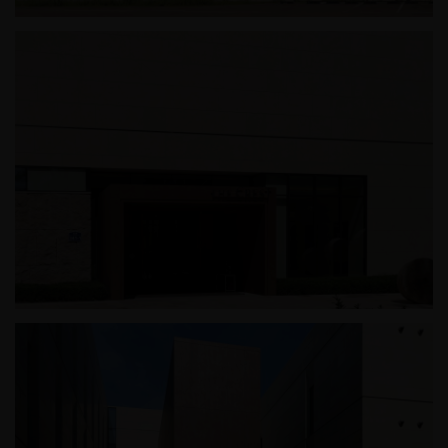
정왕동 근린생활시설
광릉추모공원