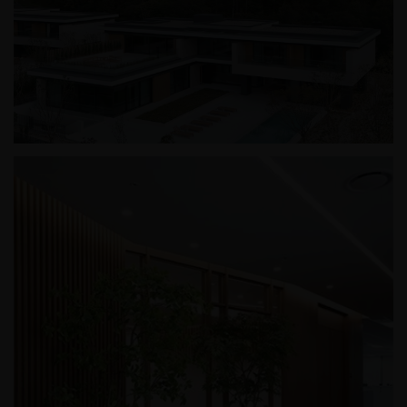
칠암사계
춘천 프리미엄 빌리지