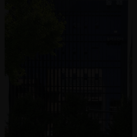
페럼CC 스파룸 인테리어