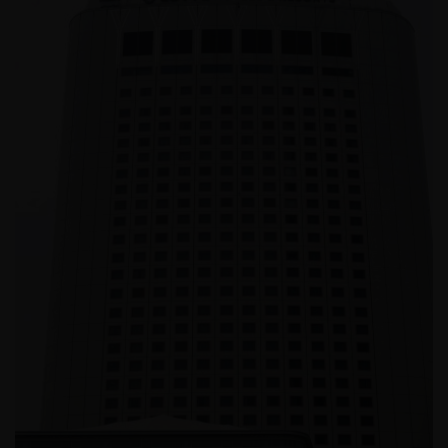
쉐이크쉑 목동점