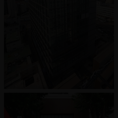
삼양라운드스퀘어