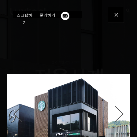
toggle
스크랩하
문의하기
navigatio
기