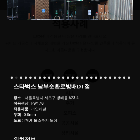
적용사례
Luxteel이 적용된 더 많은 사례를 만나보세요.
뛰어난 가공성과 다채로운 패턴을 가진 Luxteel은 다양한 건축물에 적용되어 유
니크한 아름다움을 구현합니다.
스타벅스 남부순환로방배DT점
ALL
장소
: 서울특별시 서초구 방배동 623-4
주거
적용색상
: PW17G
적용제품
: 라인패널
오피스
두께
: 0.8mm
도료
: PVDF 불소수지 도장
공공시설
상업시설
위치정보