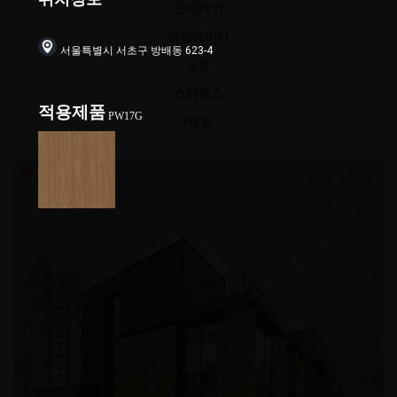
인테리어
엘레베이터
서울특별시 서초구 방배동 623-4
공장
스타벅스
적용제품
PW17G
NEW