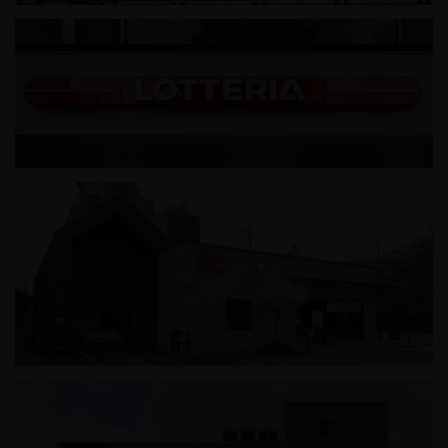
하남 창우배드민턴장
롯데리아 부산역점
진해덕산동우체국