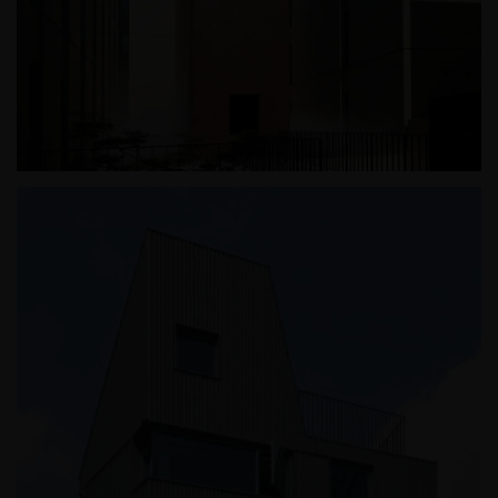
광릉추모공원 '기억의 방'