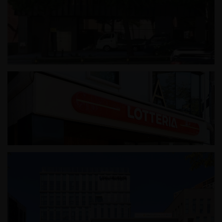
성내동 근린생활시설
롯데리아 문정로데오점