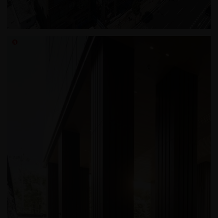
신림동 조인트힐병원