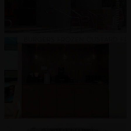
미쏘 홍대와이즈파크점