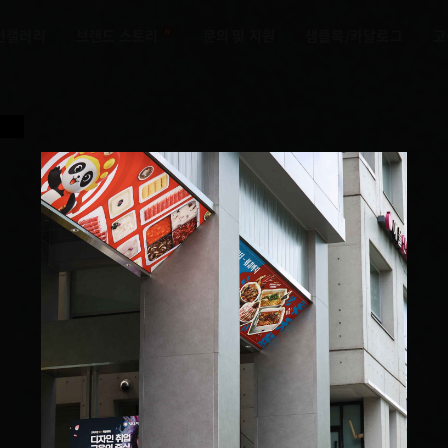
턴갤러리
브랜드 스토리
문의 및 지원
샘플북/카달로그
고