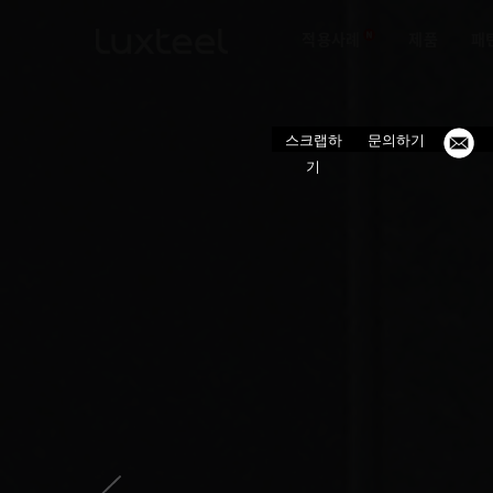
적용사례
제품
패
스크랩하
문의하기
기